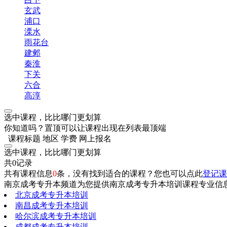
玄武
浦口
溧水
雨花台
建邺
秦淮
下关
六合
高淳
选中课程，比比哪门更划算
你知道吗？置顶可以让课程出现在列表最顶端
课程标题
地区
学费
网上报名
选中课程，比比哪门更划算
共0记录
共有课程信息
0
条，没有找到适合的课程？您也可以点此
登记课
南京成考专升本频道为您提供南京成考专升本培训课程专业信
北京成考专升本培训
南昌成考专升本培训
哈尔滨成考专升本培训
成都成考专升本培训