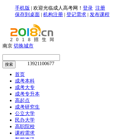
手机版
|
欢迎光临成人高考网！
登录
注册
保存到桌面
|
机构注册
|
登记需求
|
发布课程
南京
切换城市
13921100677
搜索
首页
成考本科
成考大专
成考专升本
高起点
成考研究生
公立大学
民办大学
高职院校
课程需求