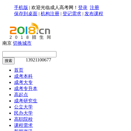
手机版
|
欢迎光临成人高考网！
登录
注册
保存到桌面
|
机构注册
|
登记需求
|
发布课程
南京
切换城市
13921100677
搜索
首页
成考本科
成考大专
成考专升本
高起点
成考研究生
公立大学
民办大学
高职院校
课程需求